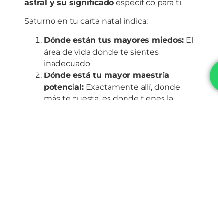
astral y su significado
específico para ti.
Saturno en tu carta natal indica:
Dónde están tus mayores miedos:
El
área de vida donde te sientes
inadecuado.
Dónde está tu mayor maestría
potencial:
Exactamente allí, donde
más te cuesta, es donde tienes la
capacidad de volverte una autoridad
si haces el trabajo.
Por ejemplo, si tienes a Saturno en la Casa
10, tu retorno tendrá mucho que ver con tu
carrera y reputación pública. Si está en la
Casa 7, la crisis y la reestructuración
vendrán a través de tus relaciones de
pareja o socios.
No es un castigo, es una invitación a la