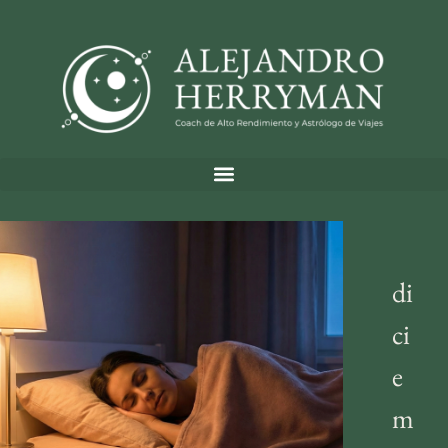
di
ci
e
m