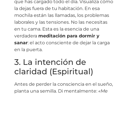
que has cargado todo el día. Visualiza cómo
la dejas fuera de tu habitación. En esa
mochila están las llamadas, los problemas
laborales y las tensiones. No las necesitas
en tu cama. Esta es la esencia de una
verdadera
meditación para dormir y
sanar
: el acto consciente de dejar la carga
en la puerta.
3. La intención de
claridad (Espiritual)
Antes de perder la consciencia en el sueño,
planta una semilla. Di mentalmente:
«Me
permito descansar profundamente para
despertar con claridad y energía
renovada»
. Estás programando a tu mente
para buscar orden y paz mientras tú
descansas.