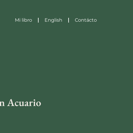
Mi libro
English
Contácto
en Acuario