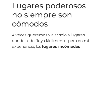
Lugares poderosos
no siempre son
cómodos
A veces queremos viajar solo a lugares
donde todo fluya fácilmente, pero en mi
experiencia, los
lugares incómodos
también tienen un propósito
. Los
momentos en los que más crecí fueron los
que más me exigieron. Y muchas veces,
esas lecciones vinieron de líneas que otras
personas habrían evitado.
No es lo mismo visitar una línea de Saturno
en vacaciones relajadas que mudarte allí
durante un año. Todo depende del
contexto, del momento y del propósito con