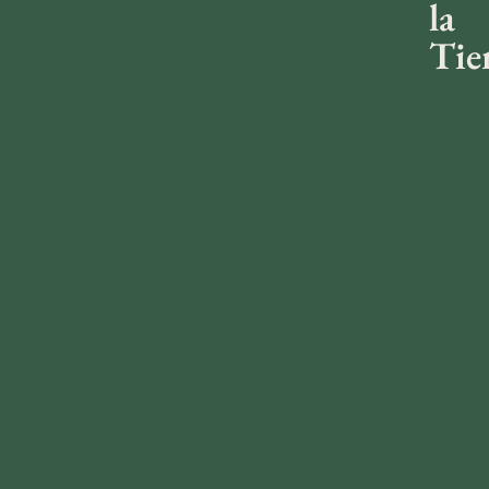
la
Tie